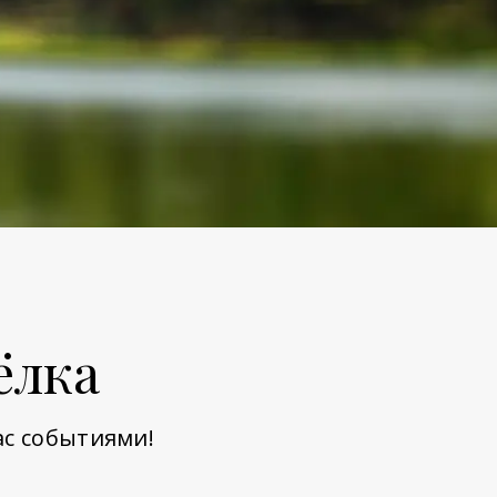
ёлка
ас событиями!