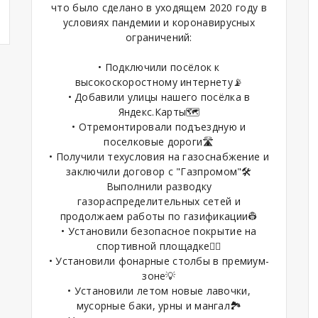
что было сделано в уходящем 2020 году в
условиях пандемии и коронавирусных
ограничений:
• Подключили посёлок к
высокоскоростному интернету📡
• Добавили улицы нашего посёлка в
Яндекс.Карты🗺
• Отремонтировали подъездную и
поселковые дороги🛣
• Получили техусловия на газоснабжение и
заключили договор с "Газпромом"🛠
Выполнили разводку
газораспределительных сетей и
продолжаем работы по газификации👷
• Установили безопасное покрытие на
спортивной площадке🏋️‍♂️
• Установили фонарные столбы в премиум-
зоне💡
• Установили летом новые лавочки,
мусорные баки, урны и мангал🏞