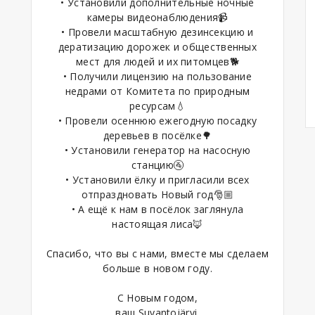
• Установили дополнительные ночные
камеры видеонаблюдения📹
• Провели масштабную дезинсекцию и
дератизацию дорожек и общественных
мест для людей и их питомцев🐕
• Получили лицензию на пользование
недрами от Комитета по природным
ресурсам💧
• Провели осеннюю ежегодную посадку
деревьев в посёлке🌳
• Установили генератор на насосную
станцию🚰
• Установили ёлку и пригласили всех
отпраздновать Новый год🎅🏼
• А ещё к нам в посёлок заглянула
настоящая лиса🦊
Спасибо, что вы с нами, вместе мы сделаем
больше в новом году.
С Новым годом,
ваш Suvantojärvi.